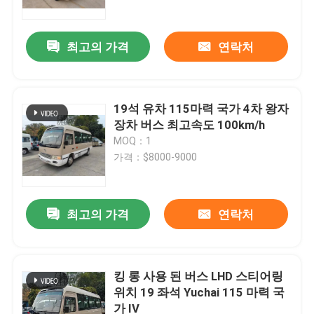
최고의 가격
연락처
19석 유차 115마력 국가 4차 왕자
장차 버스 최고속도 100km/h
MOQ：1
가격：$8000-9000
최고의 가격
연락처
집
제품
킹 롱 사용 된 버스 LHD 스티어링
위치 19 좌석 Yuchai 115 마력 국
가 IV
비디오