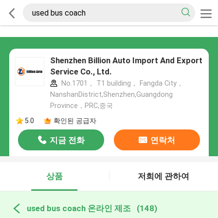
Shenzhen Billion Auto Import And Export
Service Co., Ltd.
No.1701， T1 building， Fangda City，
NanshanDistrict,Shenzhen,Guangdong
Province，PRC,중국
5.0
확인된 공급자
지금 전화
연락처
상품
저희에 관하여
used bus coach 온라인 제조
(148)