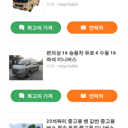
가격：negotiable
VR 쇼
최고의 가격
연락처
우리 에 관한 것
공장 투어
편의성 16 승용차 유로 4 수동 16
좌석 미니버스
가격：negotiable
품질 관리
뉴스
최고의 가격
연락처
사건
23석짜리 중고용 밴 값싼 중고용
인용 을 요청 하십시오
버스 왼손 운전 중고용 미니버스