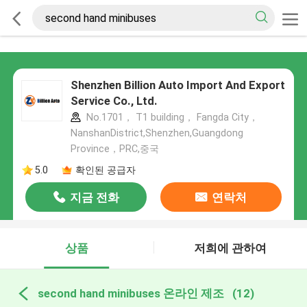
Shenzhen Billion Auto Import And Export
Service Co., Ltd.
No.1701， T1 building， Fangda City，
NanshanDistrict,Shenzhen,Guangdong
Province，PRC,중국
5.0
확인된 공급자
지금 전화
연락처
상품
저희에 관하여
second hand minibuses 온라인 제조
(12)